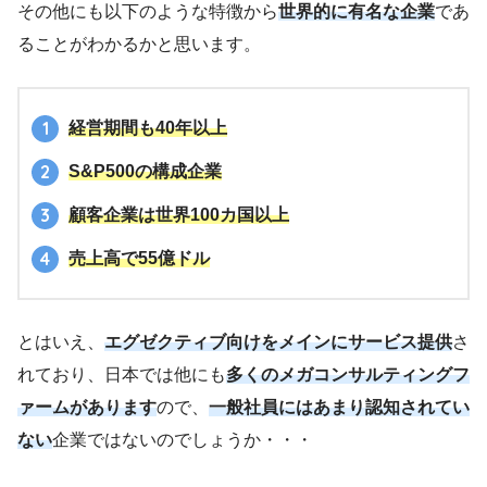
その他にも以下のような特徴から
世界的に有名な企業
であ
ることがわかるかと思います。
経営期間も40年以上
S&P500の構成企業
顧客企業は世界100カ国以上
売上高で55億ドル
とはいえ、
エグゼクティブ向けをメインにサービス提供
さ
れており、日本では他にも
多くのメガコンサルティングフ
ァームがあります
ので、
一般社員にはあまり認知されてい
ない
企業ではないのでしょうか・・・