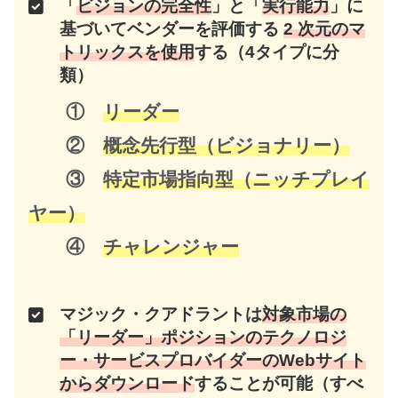
「
ビジョンの完全性
」と「
実行能力
」に
基づいてベンダーを評価する
2 次元のマ
トリックスを使用
する
（
4タイプに分
類
）
①
リーダー
②
概念先行型（ビジョナリー）
③
特定市場指向型（ニッチプレイ
ヤー）
④
チャレンジャー
マジック・クアドラントは
対象市場の
「リーダー」ポジションのテクノロジ
ー・サービスプロバイダーのWebサイト
からダウンロード
することが可能（すべ