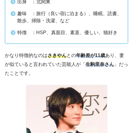
出身 ：北関東
趣味 ：旅行（良い宿に泊まる）、睡眠、読書、
散歩、掃除・洗濯、など
特徴 ：HSP、真面目、素直、優しい、猫好き
かなり特徴的なのは
さきやん
との
年齢差が11歳
あり、妻
が似ていると言われていた芸能人が「
生駒里奈さん
」だっ
たことです。