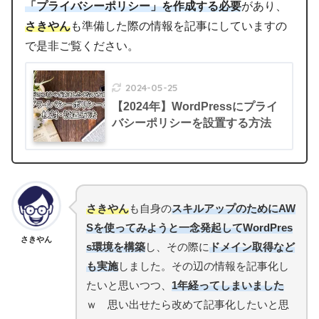
「プライバシーポリシー」を作成する必要
があり、
さきやん
も準備した際の情報を記事にしていますの
で是非ご覧ください。
2024-05-25
【2024年】WordPressにプライ
バシーポリシーを設置する方法
さきやん
も自身の
スキルアップのためにAW
Sを使ってみようと一念発起してWordPres
さきやん
s環境を構築
し、その際に
ドメイン取得など
も実施
しました。その辺の情報を記事化し
たいと思いつつ、
1年経ってしまいました
ｗ 思い出せたら改めて記事化したいと思